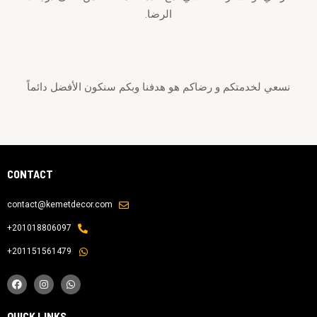
الرضا.
نسعي لخدمتكم و رضاكم هو هدفنا وبكم سنكون الأفضل دائماً
CONTACT
contact@kemetdecor.com
201018806097+
201151561479+
QUICK LINKS